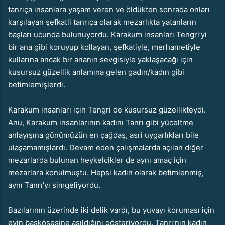
tanrıça insanlara yaşam veren ve öldükten sonrada onları
karşılayan şefkatli tanrıça olarak mezarlıkta yatanların
başları ucunda bulunuyordu. Karakum insanları Tengri’yi
bir ana gibi koruyup kollayan, şefkatiyle, merhametiyle
kullarına ancak bir ananın sevgisiyle yaklaşacağı için
kusursuz güzellik anlamına gelen gadın/kadın gibi
betimlemişlerdi.
Karakum insanları için Tengri de kusursuz güzellikteydi.
Anu, Karakum insanlarının kadını Tanrı gibi yüceltme
anlayışına günümüzün en çağdaş, asri uygarlıkları bile
ulaşamamışlardı. Devam eden çalışmalarda açılan diğer
mezarlarda bulunan heykelcikler de aynı amaç için
mezarlara konulmuştu. Hepsi kadın olarak betimlenmiş,
aynı Tanrı’yı simgeliyordu.
Bazılarının üzerinde iki delik vardı, bu yuvayı koruması için
evin başköşesine asıldığını gösteriyordu. Tanrı’nın kadın