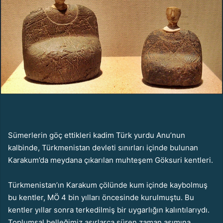
p
o
s
t
a
g
ö
n
d
e
r
Sümerlerin göç ettikleri kadim Türk yurdu Anu’nun
m
kalbinde, Türkmenistan devleti sınırları içinde bulunan
e
Karakum’da meydana çıkarılan muhteşem Göksuri kentleri.
k
Türkmenistan’ın Karakum çölünde kum içinde kaybolmuş
bu kentler, MÖ 4 bin yılları öncesinde kurulmuştu. Bu
kentler yıllar sonra terkedilmiş bir uygarlığın kalıntılarıydı.
Toplumsal belleğimiz asırlarca süren zaman aşımına