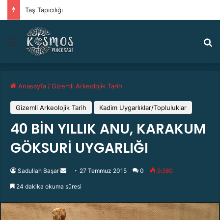
ALPLAR VE ELFLER – TÜRK VE İSKANDİNAV DÜNYALARINDA KAHRAMANLIK OLGUSU
Menü
A
Anasayfa
/
Gizemli Arkeolojik Tarih
Gizemli Arkeolojik Tarih
Kadim Uygarlıklar/Topluluklar
40 BİN YILLIK ANU, KARAKUM
GÖKSURİ UYGARLIĞI
Sadullah Başar
B
27 Temmuz 2015
0
9.580
i
24 dakika okuma süresi
r
e
-