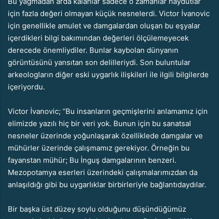
Bu yağmadan arda kalanlar sadece o zamanlar haydutlar
için fazla değeri olmayan küçük nesnelerdi. Victor İvanovic
için genellikle amulet ve damgalardan oluşan bu eşyalar
içerdikleri bilgi bakımından değerleri ölçülemeyecek
derecede önemliydiler. Bunlar kaybolan dünyanın
görüntüsünü yansıtan son delilleriydi. Son buluntular
arkeologların diğer eski uygarlık ilişkileri ile ilgili bilgilerde
içeriyordu.
Victor İvanovic; “Bu insanların geçmişlerini anlamamız için
elimizde yazılı hiç bir veri yok. Bunun için bu sanatsal
nesneler üzerinde yoğunlaşarak özelliklede damgalar ve
mühürler üzerinde çalışmamız gerekiyor. Örneğin bu
fayanstan mühür; Bu İnguş damgalarının benzeri.
Mezopotamya eserleri üzerindeki çalışmalarımızdan da
anlaşıldığı gibi bu uygarlıklar birbirleriyle bağlantıdaydılar.
Bir başka üst düzey soylu olduğunu düşündüğümüz