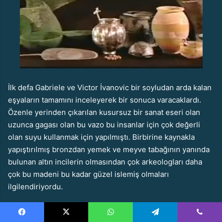
İlk defa Gabriele ve Victor İvanovic bir soyludan arda kalan
eşyaların tamamını inceleyerek bir sonuca varacaklardı.
Özenle yerinden çıkarılan kusursuz bir sanat eseri olan
uzunca gagası olan bu vazo bu insanlar için çok değerli
olan suyu kullanmak için yapılmıştı. Birbirine kaynakla
yapıştırılmış bronzdan yemek ve meyve tabağının yanında
bulunan altın incilerin olmasından çok arkeologları daha
çok bu madeni bu kadar güzel islemiş olmaları
ilgilendiriyordu.
En az dört bin yıl öncesine ait bu eşyalar üzerine zamanın