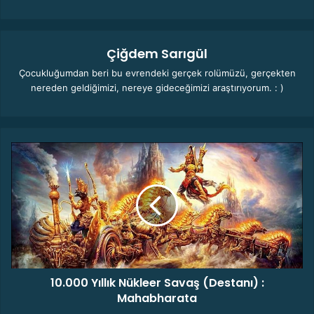
Çiğdem Sarıgül
Çocukluğumdan beri bu evrendeki gerçek rolümüzü, gerçekten
nereden geldiğimizi, nereye gideceğimizi araştırıyorum. : )
1
0
.
0
0
0
Y
ı
l
10.000 Yıllık Nükleer Savaş (Destanı) :
l
Mahabharata
ı
k