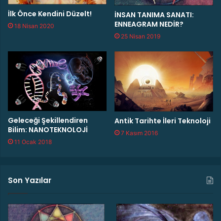
:
İlk Önce Kendini Düzelt!
İNSAN TANIMA SANATI:
M
ENNEAGRAM NEDİR?
a
18 Nisan 2020
h
25 Nisan 2019
a
b
h
a
r
a
t
a
Geleceği Şekillendiren
Antik Tarihte İleri Teknoloji
Bilim: NANOTEKNOLOJİ
7 Kasım 2016
11 Ocak 2018
Son Yazılar