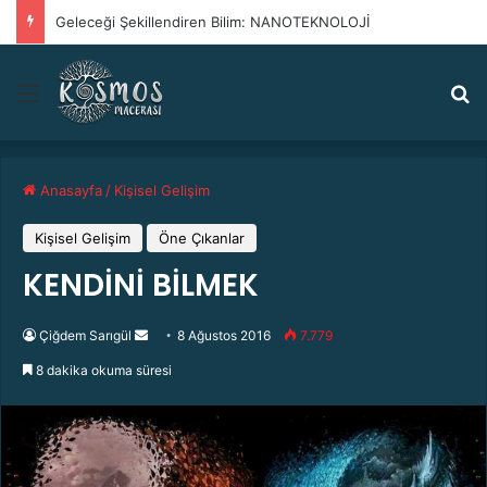
Antik Tarihte İleri Teknoloji
Menü
A
Anasayfa
/
Kişisel Gelişim
Kişisel Gelişim
Öne Çıkanlar
KENDİNİ BİLMEK
Çiğdem Sarıgül
B
8 Ağustos 2016
7.779
i
8 dakika okuma süresi
r
e
-
p