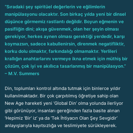
“Sıradaki şey spiritüel değerlerin ve eğilimlerin
manipülasyonu olacaktır. Son birkaç yılda yeni bir dinsel
düşünce görmemiz rastlantı değildir. Boyun eğmenin ve
pasifliğin dini; akışa güvenmek, olan her şeyin olması
gerekiyor, herkes aynen olması gerektiği yerdedir, karşı
koymazsın, sadece kabullenirsin, direnmek negatifliktir,
korku dolu olmaktır, farkındalığı olmamaktır. Yerlileri
krallığın anahtarlarını vermeye ikna etmek için müthiş bir
çözüm, çok iyi ve akıllıca tasarlanmış bir manipülasyon.”
– M.V. Summers
Din, toplumları kontrol altında tutmak için binlerce yıldır
kullanılmaktadır. Bir çok çarpıtılmış öğretiye sahip olan
New Age hareketi yeni ‘Global Din’ olma yolunda ilerliyor
gibi görünüyor, insanları gereğinden fazla basite alınan
‘Hepimiz ‘Bir’ iz’ ya da ‘Tek İhtiyacın Olan Şey Sevgidir’
anlayışlarıyla kayıtsızlığa ve teslimiyete sürükleyerek.