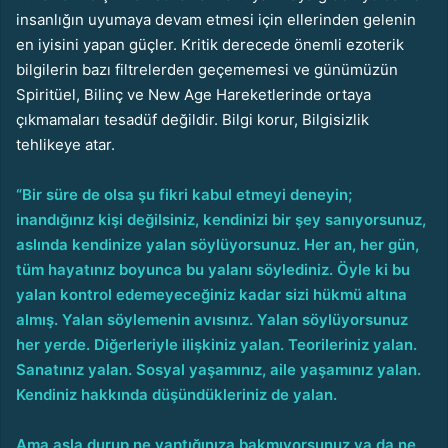
insanlığın uyumaya devam etmesi için ellerinden gelenin
en iyisini yapan güçler. Kritik derecede önemli ezoterik
bilgilerin bazı filtrelerden geçememesi ve günümüzün
Spiritüel, Bilinç ve New Age Hareketlerinde ortaya
çıkmamaları tesadüf değildir. Bilgi korur, Bilgisizlik
tehlikeye atar.
“Bir süre de olsa şu fikri kabul etmeyi deneyin;
inandığınız kişi değilsiniz, kendinizi bir şey sanıyorsunuz,
aslında kendinize yalan söylüyorsunuz. Her an, her gün,
tüm hayatınız boyunca bu yalanı söylediniz. Öyle ki bu
yalan kontrol edemeyeceğiniz kadar sizi hükmü altına
almış. Yalan söylemenin avısınız. Yalan söylüyorsunuz
her yerde. Diğerleriyle ilişkiniz yalan. Teorileriniz yalan.
Sanatınız yalan. Sosyal yaşamınız, aile yaşamınız yalan.
Kendiniz hakkında düşündükleriniz de yalan.
Ama asla durup ne yaptığınıza bakmıyorsunuz ya da ne