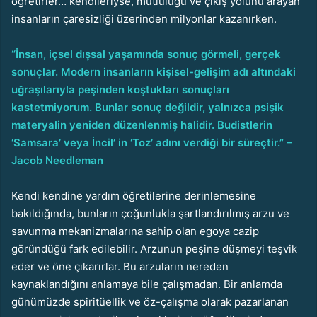
öğretirler… kendileriyse, mutluluğu ve çıkış yolunu arayan
insanların çaresizliği üzerinden milyonlar kazanırken.
“İnsan, içsel dışsal yaşamında sonuç görmeli, gerçek
sonuçlar. Modern insanların kişisel-gelişim adı altındaki
uğraşılarıyla peşinden koştukları sonuçları
kastetmiyorum. Bunlar sonuç değildir, yalnızca psişik
materyalin yeniden düzenlenmiş halidir. Budistlerin
‘Samsara’ veya İncil’ in ‘Toz’ adını verdiği bir süreçtir.” –
Jacob Needleman
Kendi kendine yardım öğretilerine derinlemesine
bakıldığında, bunların çoğunlukla şartlandırılmış arzu ve
savunma mekanizmalarına sahip olan egoya cazip
göründüğü fark edilebilir. Arzunun peşine düşmeyi teşvik
eder ve öne çıkarırlar. Bu arzuların nereden
kaynaklandığını anlamaya bile çalışmadan. Bir anlamda
günümüzde spiritüellik ve öz-çalışma olarak pazarlanan