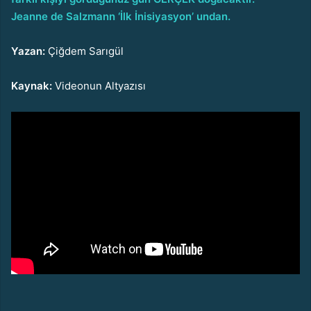
Jeanne de Salzmann ‘İlk İnisiyasyon’ undan.
Yazan:
Çiğdem Sarıgül
Kaynak:
Videonun Altyazısı