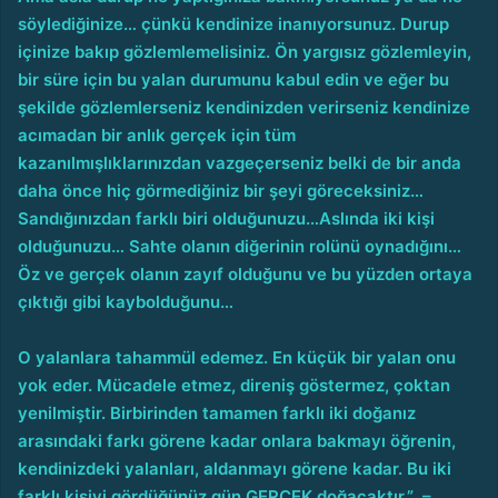
söylediğinize… çünkü kendinize inanıyorsunuz. Durup
içinize bakıp gözlemlemelisiniz. Ön yargısız gözlemleyin,
bir süre için bu yalan durumunu kabul edin ve eğer bu
şekilde gözlemlerseniz kendinizden verirseniz kendinize
acımadan bir anlık gerçek için tüm
kazanılmışlıklarınızdan vazgeçerseniz belki de bir anda
daha önce hiç görmediğiniz bir şeyi göreceksiniz…
Sandığınızdan farklı biri olduğunuzu…
Aslında iki kişi
olduğunuzu… Sahte olanın diğerinin rolünü oynadığını…
Öz ve gerçek olanın zayıf olduğunu ve bu yüzden ortaya
çıktığı gibi kaybolduğunu…
O yalanlara tahammül edemez. En küçük bir yalan onu
yok eder. Mücadele etmez, direniş göstermez, çoktan
yenilmiştir. Birbirinden tamamen farklı iki doğanız
arasındaki farkı görene kadar onlara bakmayı öğrenin,
kendinizdeki yalanları, aldanmayı görene kadar. Bu iki
farklı kişiyi gördüğünüz gün GERÇEK doğacaktır.” –