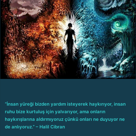
o
s
t
a
g
ö
n
d
e
r
m
e
k
“İnsan yüreği bizden yardım isteyerek haykırıyor, insan
ruhu bize kurtuluş için yalvarıyor, ama onların
haykırışlarına aldırmıyoruz çünkü onları ne duyuyor ne
de anlıyoruz.” – Halil Cibran