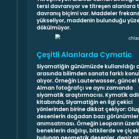
tersi davranıyor ve titreşen alanlara
davranış biçimi var. Maddeler frekans
yükseliyor, maddenin bulunduğu yüze
dökülmüyor.
Çeşitli Alanlarda Cymatic
Siyamatiğin günümüzde kullanıldığı a
arasında bilimden sanata farklı konu
alıyor. Örneğin Lauterwasser, güncel 
Alman fotoğrafçı ve aynı zamanda
siyamatik araştırmacısı. Kymatik adl
kitabında, Siyamatiğin en ilgi çekici
yönlerinden birine dikkat çekiyor:
Olu
desenlerin doğadan bazı görünümler
anımsatması
. Örneğin Leoparın üzer
beneklerin dağılışı, bitkilerde ve çiçe
bulunan geometrik desenler, deniz a