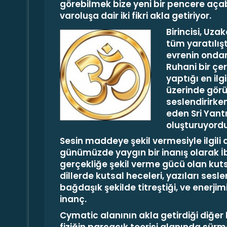
görebilmek bize yeni bir pencere açab
varoluşa dair iki fikri akla getiriyor.
Birincisi, Uz
tüm yaratılış
evrenin ondan
Ruhani bir çe
yaptığı en ilg
üzerinde görü
seslendirirke
eden Sri Yant
oluşturuyordu
Sesin maddeye şekil vermesiyle ilgili 
günümüzde yaygın bir inanış olarak İbra
gerçekliğe şekil verme gücü olan kutsa
dillerde kutsal heceleri, yazıları ses
bağdaşık şekilde titreştiği, ve enerji
inanç.
Cymatic alanının akla getirdiği diğer bir
fiziğin parçacık teorisi alanında sür