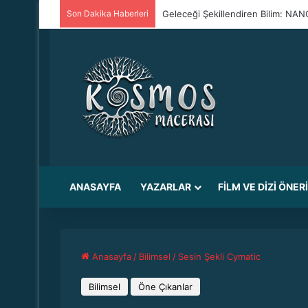
Son Dakika Haberleri
Geleceği Şekillendiren Bilim: N
ANASAYFA
YAZARLAR
FILM VE DIZI ÖNER
Anasayfa
/
Bilimsel
/
Sesin Şekli Cymatic
Bilimsel
Öne Çıkanlar