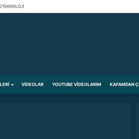
ANOTEKNOLOJİ
ILERI
VIDEOLAR
YOUTUBE VIDEOLARIM
KAFAMDAN Ç