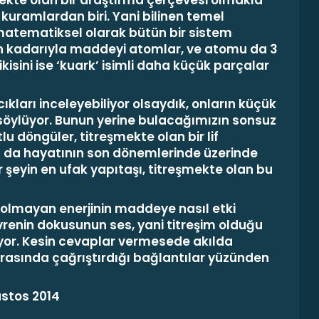
 kuramlardan biri. Yani bilinen temel
matematiksel olarak bütün bir sistem
en kadarıyla maddeyi atomlar, ve atomu da 3
kisini ise ‘kuark’ isimli daha küçük parçalar
ıkları inceleyebiliyor olsaydık, onların küçük
söylüyor. Bunun yerine bulacağımızın sonsuz
utlu döngüler
,
titreşmekte olan bir lif
ın da hayatının son dönemlerinde üzerinde
r şeyin en ufak yapıtaşı, titreşmekte olan bu
olmayan enerjinin maddeye nasıl etki
evrenin dokusunun ses, yani titreşim olduğu
iriyor. Kesin cevaplar vermesede akılda
r arasında çağrıştırdığı bağlantılar yüzünden
ustos
2014