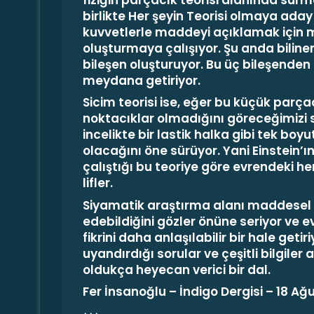
birlikte Her şeyin Teorisi olmaya aday
kuvvetlerle maddeyi açıklamak için 
oluşturmaya çalışıyor. Şu anda bilin
bileşen oluşturuyor. Bu üç bileşenden i
meydana getiriyor.
Sicim teorisi ise, eğer bu küçük parçac
noktacıklar olmadığını göreceğimizi 
incelikte bir lastik halka gibi tek boy
olacağını öne sürüyor. Yani Einstein’
çalıştığı bu teoriye göre evrendeki he
lifler.
Siyamatik araştırma alanı maddesel 
edebildiğini gözler önüne seriyor ve 
fikrini daha anlaşılabilir bir hale get
uyandırdığı sorular ve çeşitli bilgile
oldukça heyecan verici bir dal.
Fer İnsanoğlu
– İndigo Dergisi –
18 Ağ