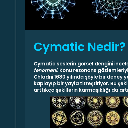
m
e
k
Cymatic Nedir?
Cymatic seslerin görsel dengini incel
fenomeni
. Konu rezonans gözlemleriyl
Chladni 1680 yılında şöyle bir deney y
kaplayıp bir yayla titreştiriyor. Bu şe
arttıkça şekillerin karmaşıklığı da art