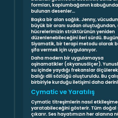
formları, kaplumbağanın kabuğunda
bulunan desenler…
Başka bir alan sağlık. Jenny, vücud
büyük bir oranı sudan oluştuğundan, 
hücrelerimizin strüktürünün yeniden
düzenlenebileceğini ileri sürdü. Bugü
Siyamatik, bir terapi metodu olarak 
şifa vermek için uygulanıyor.
Daha modern bir uygulamaysa
oşinamatikler (okyanusölçer). Yunusl
su içinde yaydığı frekanslar ölçülere
balığı dili sözlüğü oluşturuldu. Bu çal
birbiriyle kurduğu iletişimi daha de
Cymatic ve Yaratılış
Cymatic titreşimlerin nasıl etkileşim
yaratabileceğini gösterir. Tüm doğal 
çıkarır. Ses hayatımızın her alanına