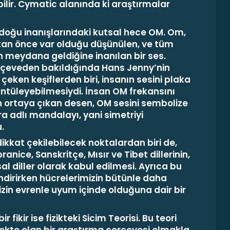
ilir. Cymatic alanında ki araştırmalar
akdoğu inanışlarındaki kutsal hece OM.
Om,
tan önce var olduğu düşünülen, ve tüm
 meydana geldiğine inanılan bir ses.
rçeveden bakıldığında Hans Jenny’nin
i çeken keşiflerden biri, insanın sesini plaka
ntüleyebilmesiydi. İnsan OM frekansını
n ortaya çıkan desen, OM sesini sembolize
ra adlı mandalayı, yani simetriyi
.
dikkat çekilebilecek noktalardan biri de,
nice, Sanskritçe, Mısır ve Tibet dillerinin,
l diller olarak kabul edilmesi. Ayrıca bu
lendirirken hücrelerimizin bütünle daha
mizin evrenle uyum içinde olduğuna dair bir
 fikir ise fizikteki Sicim Teorisi.
Bu teori
mekte olan bir araştırma çerçevesi olmakla