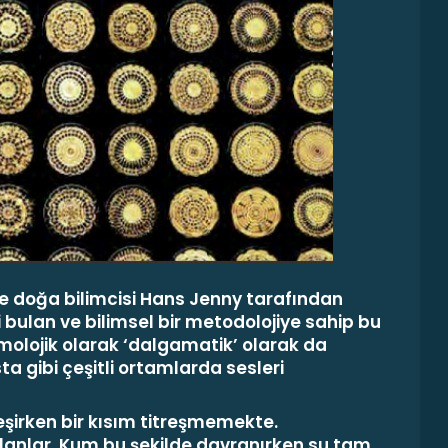
 ve doğa bilimcisi Hans Jenny tarafından
i bulan ve bilimsel bir metodolojiye sahip bu
imolojik olarak ‘dalgamatik’ olarak da
ta gibi çeşitli ortamlarda sesleri
eşirken bir kısım titreşmemekte.
alanlar. Kum bu şekilde davranırken su tam