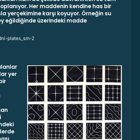
 toplanıyor. Her maddenin kendine has bir
la yerçekimine karşı koyuyor. Örneğin su
y eğildiğinde üzerindeki madde
lanlar
lar yer
bir
ı
şan
i
indeki
klerde
nası