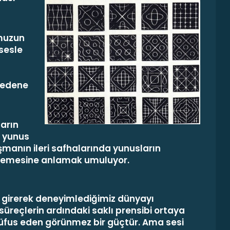
umuzun
sesle
n
bedene
arın
k yunus
ışmanın ileri safhalarında yunusların
rinlemesine anlamak umuluyor.
e girerek deneyimlediğimiz dünyayı
süreçlerin ardındaki saklı prensibi ortaya
 nüfus eden görünmez bir güçtür. Ama sesi