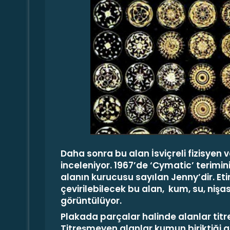
Daha sonra bu alan İsviçreli fizisyen
inceleniyor. 1967’de ‘Cymatic’ terimin
alanın kurucusu sayılan Jenny’dir. Et
çevirilebilecek bu alan, kum, su, nişas
görüntülüyor.
Plakada parçalar halinde alanlar titr
Titreşmeyen alanlar kumun biriktiği 