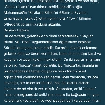
dininden çıkarır. Bu derecede ayrıca, yedinci ve son natık,
“Sahib-ul-Amr” (varlıkların sahibi) İsmail’in oğlu
Muhammed’in “Eskilerin Bilimi”ni (Ulum-ul Evvelin)
tamamlayıp, içrek öğretinin bilimi olan “Tevil” bilimini
(Allegorik yorum) kurduğu aktarılır.
Beşinci Derece
Bu derecede, geleneklerin tümü terkedilerek, “Sayılar
Bilimi” ve “Tevil” uygulamalarının öğretimine başlanır.
Sürekli konuşulan konu dindir. Kur’an’ın sözcük anlamına
giderek daha az önem verilirken, İslam dininin tüm kural ve
koşulları ortadan kaldırılmak istenir. On iki sayısının anlamı
ve on iki “hucca” (kanıt) öğretilir. Bu “hucca”lar, imamların
propagandasına temel oluşturan ve onların kişisel
öğretilerini yönlendiren kanıtlardır. Aynı zamanda, “hucca”
sözcüğü, her imam tarafından, baş dai olarak atanan
kişilere de ad olarak verilmiştir. Sonradan, oniki “hücce”
insan omurgasındaki oniki sırt omuru ile bağdaştırılır; yedi
kafa omuru (cervical) ise yedi peygamberi ya da yedi imamı