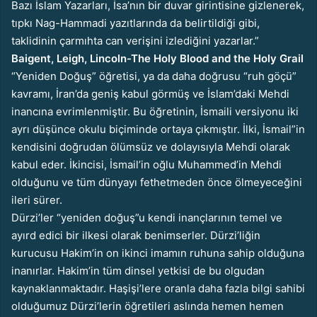
Bazı İslam Yazarları, İsa’nın bir duvar girintisine gizlenerek,
tıpkı Nag-Hammadi yazıtlarında da belirtildiği gibi,
taklidinin çarmıhta can verişini izlediğini yazarlar.”
Baigent, Leigh, Lincoln-The Holy Blood and the Holy Grail
“Yeniden Doğuş” öğretisi, ya da daha doğrusu “ruh göçü”
kavramı, İran’da geniş kabul görmüş ve İslam’daki Mehdi
inancına evrimlenmiştir. Bu öğretinin, İsmaili versiyonu iki
ayrı düşünce okulu biçiminde ortaya çıkmıştır. İlki, İsmail”in
kendisini doğrudan ölümsüz ve dolayısıyla Mehdi olarak
kabul eder. İkincisi, İsmail’in oğlu Muhammed’in Mehdi
olduğunu ve tüm dünyayı fethetmeden önce ölmeyeceğini
ileri sürer.
Dürzi’ler “yeniden doğuş”u kendi inançlarının temel ve
ayırd edici bir ilkesi olarak benimserler. Dürzi’liğin
kurucusu Hakim’in on ikinci imamın ruhuna sahip olduğuna
inanırlar. Hakim’in tüm dinsel yetkisi de bu olgudan
kaynaklanmaktadır. Haşişi’lere oranla daha fazla bilgi sahibi
olduğumuz Dürzi’lerin öğretileri aslında hemen hemen