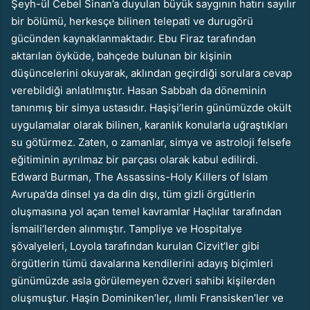
Şeyh-ül Cebel Sinan’a duyulan büyük saygının hatırı sayılır
bir bölümü, herkesçe bilinen telepati ve durugörü
gücünden kaynaklanmaktadır. Ebu Firaz tarafından
aktarılan öyküde, bahçede bulunan bir kişinin
düşüncelerini okuyarak, aklında
n geçirdiği sorulara cevap
verebildiği anlatılmıştır. Hasan Sabbah da döneminin
tanınmış bir simya ustasıdır. Haşişi’lerin günümüzde okült
uygulamalar olarak bilinen, karanlık konularla uğraştıkları
su götürmez. Zaten, o zamanlar, simya ve astroloji felsefe
eğitiminin ayrılmaz bir parçası olarak kabul edilirdi.
Edward Burman, The Assassins-Holy Killers of Islam
Avrupa’da dinsel ya da din dışı, tüm gizli örgütlerin
oluşmasına yol açan temel kavramlar Haçlılar tarafından
İsmaili’lerden alınmıştır. Tampliye ve Hospitalye
şövalyeleri, Loyola tarafından kurulan Cizvit’ler gibi
örgütlerin tümü davalarına kendilerini adayış biçimleri
günümüzde asla görülemeyen özveri sahibi kişilerden
oluşmuştur. Haşin Dominiken’ler, ılımlı Fransisken’ler ve