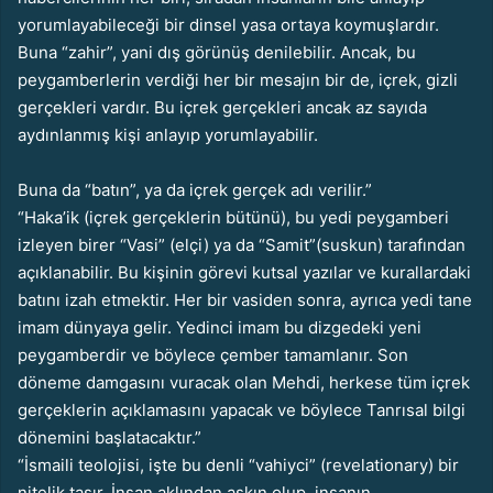
yorumlayabileceği bir dinsel yasa ortaya koymuşlardır.
Buna “zahir”, yani dış görünüş denilebilir. Ancak, bu
peygamberlerin verdiği her bir mesajın bir de, içrek, gizli
gerçekleri vardır. Bu içrek gerçekleri ancak az sayıda
aydınlanmış kişi anlayıp yorumlayabilir.
Buna da “batın”, ya da içrek gerçek adı verilir.”
“Haka’ik (içrek gerçeklerin bütünü), bu yedi peygamberi
izleyen birer “Vasi” (elçi) ya da “Samit”(suskun) tarafından
açıklanabilir. Bu kişinin görevi kutsal yazılar ve kurallardaki
batını izah etmektir. Her bir vasiden sonra, ayrıca yedi tane
imam dünyaya gelir. Yedinci imam bu dizgedeki yeni
peygamberdir ve böylece çember tamamlanır. Son
döneme damgasını vuracak olan Mehdi, herkese tüm içrek
gerçeklerin açıklamasını yapacak ve böylece Tanrısal bilgi
dönemini başlatacaktır.”
“İsmaili teolojisi, işte bu denli “vahiyci” (revelationary) bir
nitelik taşır. İnsan aklından aşkın olup, insanın