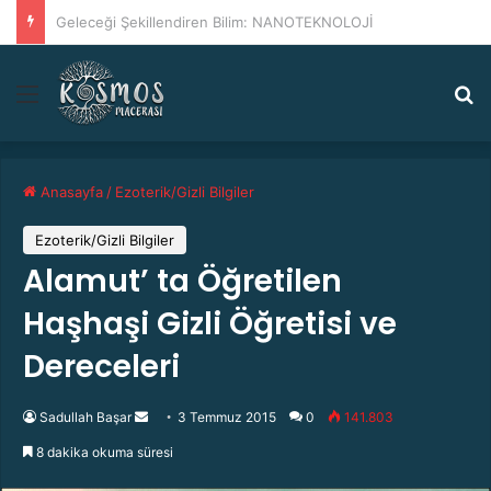
Antik Tarihte İleri Teknoloji
Menü
A
Anasayfa
/
Ezoterik/Gizli Bilgiler
Ezoterik/Gizli Bilgiler
Alamut’ ta Öğretilen
Haşhaşi Gizli Öğretisi ve
Dereceleri
Sadullah Başar
B
3 Temmuz 2015
0
141.803
i
8 dakika okuma süresi
r