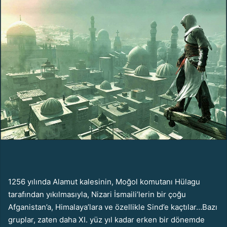
e
-
p
o
s
t
a
g
ö
n
d
e
r
m
e
1256 yılında Alamut kalesinin, Moğol komutanı Hülagu
k
tarafından yıkılmasıyla, Nizari İsmaili’lerin bir çoğu
Afganistan’a, Himalaya’lara ve özellikle Sind’e kaçtılar…Bazı
gruplar, zaten daha XI. yüz yıl kadar erken bir dönemde