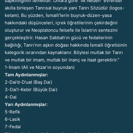
sapkınlığının temelidir. Onlara göre “İlk Neden” evrensel
akılla birleşen Tanrısal buyru
k yani Tanrı Sözüdür (logos-
kelam). Bu yüzden, İsmaili’lerin buyruk-düzen-yasa
hakkındaki düşünceleri, içrek öğretilerinin çekirdeğini
oluşturur ve Neoplatoncu felsefe ile İslam’ın sentezini
gerçekleştirir. Hasan Sabbah’ın gücü ve fedailerinin
bağlılığı, Tanrı’nın aşkın doğası hakkında İsmaili öğretisinin
kategorik ısrarından kaynaklanır. Böylesi mutlak bir Tanrı
ve mutlak bir imam, mutlak bir inanç ve itaat gerektirir.”
1-İmam (Ali ve Nizar’ın soyundan)
Tam Aydınlanmışlar:
2-Dai’d-D’uat (Baş Dai)
3-Dai’l-Kebir (Büyük Dai)
4-Dai
Yarı Aydınlanmışlar:
5-Refik
6-Lasik
7-Fedai