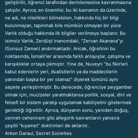
geliştirilir, öğrenci tarafından derinlemesine kavranmasına
çalışılır. Ayrıca, en önemlisi, bu iki kavramın da üzerinde,
ne adı, ne nitelikleri bilinebilen, hakkında hiç bir bilgi
bulunmayan, tapınmak bile mümkün olmayan bir yüce
Varlık olduğu hakkında ilk bilgiler verilmeye başlanır. Bu
isimsiz Varlık, Zerdüşt inancındaki, “Zervan Akanana”yı
(Sonsuz Zaman) andırmaktadır. Ancak, öğretinin bu
noktasında, İsmaili’ler arasında farklı anlayışlar, çatışma ve
karışıklıklar ortaya çıkmıştır. Yine de, Nuveyri “bu fikirleri
kabul edenlerin yeri, dualistlerin ya da maddecilerin
yanından başka bir yer olamaz” diyerek tümünü aynı
sepete yerleştirmiştir. Bu derecede, öğrenciye peygamber
olmak için, mucizeler yaratmaktansa politik, sosyal, dini ve
felsefi bir sistem yaratıp uygulamak kabiliyetini göstermek
gerektiği öğretilir. Ayrıca, dünyanın sonu, yeniden doğuş,
cennet-cehennem gibi allegorik kavramların yanısıra
çeşitli “kıyamet” doktrinleri de aktarılır.
Arkon Daraul, Secret Societies