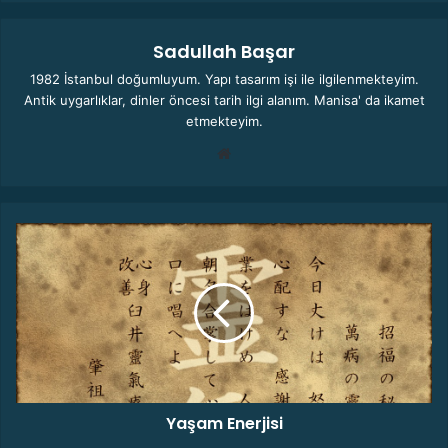
Sadullah Başar
1982 İstanbul doğumluyum. Yapı tasarım işi ile ilgilenmekteyim.
Antik uygarlıklar, dinler öncesi tarih ilgi alanım. Manisa' da ikamet
etmekteyim.
We
b
sit
esi
Y
a
ş
a
m
E
n
e
r
Yaşam Enerjisi
j
i