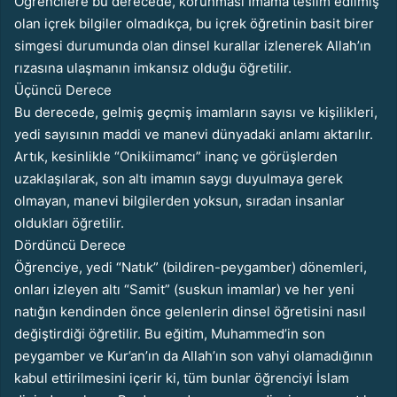
Öğrencilere bu derecede, korunması İmama teslim edilmiş
olan içrek bilgiler olmadıkça, bu içrek öğretinin basit birer
simgesi durumunda olan dinsel kurallar izlenerek Allah’ın
rızasına ulaşmanın imkansız olduğu öğretilir.
Üçüncü Derece
Bu derecede, gelmiş geçmiş imamların sayısı ve kişilikleri,
yedi sayısının maddi ve manevi dünyadaki anlamı aktarılır.
Artık, kesinlikle “Onikiimamcı” inanç ve görüşlerden
uzaklaşılarak, son altı imamın saygı duyulmaya gerek
olmayan, manevi bilgilerden yoksun, sıradan insanlar
oldukları öğretilir.
Dördüncü Derece
Öğrenciye, yedi “Natık” (bildiren-peygamber) dönemleri,
onları izleyen altı “Samit” (suskun imamlar) ve her yeni
natığın kendinden önce gelenlerin dinsel öğretisini nasıl
değiştirdiği öğretilir. Bu eğitim, Muhammed’in son
peygamber ve Kur’an’ın da Allah’ın son vahyi olamadığının
kabul ettirilmesini içerir ki, tüm bunlar öğrenciyi İslam