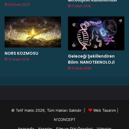
25 Nisan 2019
17 Mart 2019
NORS KOZMOSU
Geleceği Şekillendiren
12 Aralık 2018
Bilim: NANOTEKNOLOJİ
11 Ocak 2018
© Telif Hakkı 2026, Tüm Hakları Saklıdır |
Web Tasarım
|
N'CONCEPT
Anasayfa
Yazarlar
Film ve Dizi Önerileri
Videolar