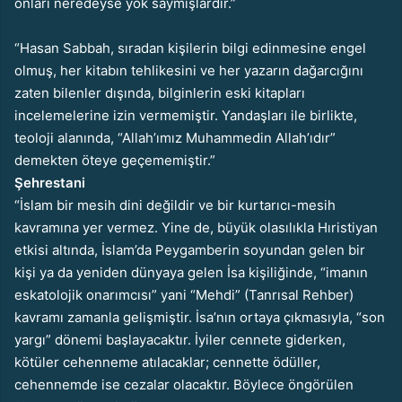
onları neredeyse yok saymışlardır.”
“Hasan Sabbah, sıradan kişilerin bilgi edinmesine engel
olmuş, her kitabın tehlikesini ve her yazarın dağarcığını
zaten bilenler dışında, bilginlerin eski kitapları
incelemelerine izin vermemiştir. Yandaşları ile birlikte,
teoloji alanında, “Allah’ımız Muhammedin Allah’ıdır”
demekten öteye geçememiştir.”
Şehrestani
“İslam bir mesih dini değildir ve bir kurtarıcı-mesih
kavramına yer vermez. Yine de, büyük olasılıkla Hıristiyan
etkisi altında, İslam’da Peygamberin soyundan gelen bir
kişi ya da yeniden dünyaya gelen İsa kişiliğinde, “imanın
eskatolojik onarımcısı” yani “Mehdi” (Tanrısal Rehber)
kavramı zamanla gelişmiştir. İsa’nın ortaya çıkmasıyla, “son
yargı” dönemi başlayacaktır. İyiler cennete giderken,
kötüler cehenneme atılacaklar; cennette ödüller,
cehennemde ise cezalar olacaktır. Böylece öngörülen