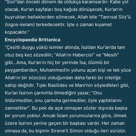
“Son”dan önceki dönem de oldukça karamsardır: Kabe yol
olacak, Kur’an sayfaları boş kağıda dönüşecek, Kur’an’ın
buyrukları belleklerden silinecek, Allah bile “Tanrısal Söz”ü
(logos-kelam) terkedecektir. İşte o zaman kıyamet
kopacaktır.”
Encyclopaedia Brittanica
“Çesitli duygu yüklü isimler altında, İsa’dan Kur’an’da tam
otuz beş kez sözedilir; “Allah’ın Habercisi” ve “Mesih”
gibi…Ama, Kur’an’ın hiç bir yerinde İsa, ölümlü bir
peygamberden, Muhammed’in yolunu açan kişi ve tek yüce
Allah’ın bir sözcüsü olduğundan daha farklı bir niteliğe
sahip değildir. Tıpkı Basilides ve Mani’nin söyledikleri gibi,
Kur’an İsa’nın çarmıhta ölmediğini yazar; “Onu
öldürmediler, onu çarmıha germediler, öyle yaptıklarını
zannettiler”. Bu pek de açık olmayan sözler dışında başka
bir yorum yoktur. Ancak İslam yorumcularına göre, ölmek
üzere İsa’nın yerine geçen bir başkası vardır. Her zaman
olmasa da, bu kişinin Sirene’li Simon olduğu ileri sürülür.