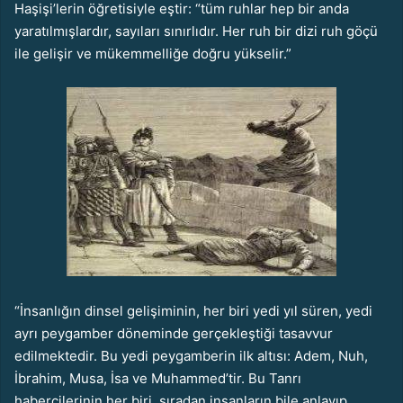
Haşişi’lerin öğretisiyle eştir: “tüm ruhlar hep bir anda
yaratılmışlardır, sayıları sınırlıdır. Her ruh bir dizi ruh göçü
ile gelişir ve mükemmelliğe doğru yükselir.”
“İnsanlığın dinsel gelişiminin, her biri yedi yıl süren, yedi
ayrı peygamber döneminde gerçekleştiği tasavvur
edilmektedir. Bu yedi peygamberin ilk altısı: Adem, Nuh,
İbrahim, Musa, İsa ve Muhammed’tir. Bu Tanrı
habercile
rinin her biri, sıradan insanların bile anlayıp