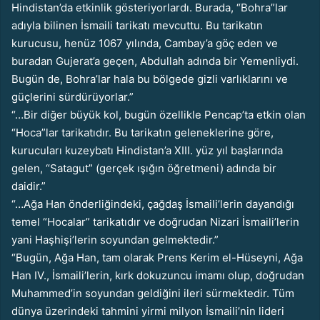
Hindistan’da etkinlik gösteriyorlardı. Burada, “Bohra”lar
adıyla bilinen İsmaili tarikatı mevcuttu. Bu tarikatın
kurucusu, henüz 1067 yılında, Cambay’a göç eden ve
buradan Gujerat’a geçe
n, Abdullah adında bir Yemenliydi.
Bugün de, Bohra’lar hala bu bölgede gizli varlıklarını ve
güçlerini sürdürüyorlar.”
“…Bir diğer büyük kol, bugün özellikle Pencap’ta etkin olan
“Hoca”lar tarikatıdır. Bu tarikatın geleneklerine göre,
kurucuları kuzeybatı Hindistan’a XIII. yüz yıl başlarında
gelen, “Satagut” (gerçek ışığın öğretmeni) adında bir
daidir.”
“…Ağa Han önderliğindeki, çağdaş İsmaili’lerin dayandığı
temel “Hocalar” tarikatıdır ve doğrudan Nizari İsmaili’lerin
yani Haşhişi’lerin soyundan gelmektedir.”
“Bugün, Ağa Han, tam olarak Prens Kerim el-Hüseyni, Ağa
Han IV., İsmaili’lerin, kırk dokuzuncu imamı olup, doğrudan
Muhammed’in soyundan geldiğini ileri sürmektedir. Tüm
dünya üzerindeki tahmini yirmi milyon İsmaili’nin lideri