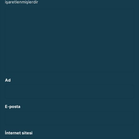
işaretlenmişlerdir
Y
o
r
u
m
*
Ad
E-posta
İnternet sitesi