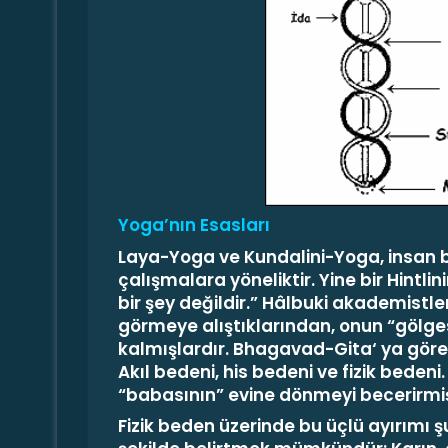
Yoga’nın Esasları
Laya-Yoga ve Kundalini-Yoga, insan be
çalışmalara yöneliktir. Yine bir Hintlini
bir şey değildir.”
Hâlbuki akademistler 
gör­meye alıştıklarından, onun “gölge
kalmışlardır.
Bhagavad-Gita
‘ ya göre
Akıl bedeni, his bedeni
ve
fizik bedeni
“babasının” evine dönmeyi becerirmiş
Fizik beden üzerinde bu üçlü ayırımı ş