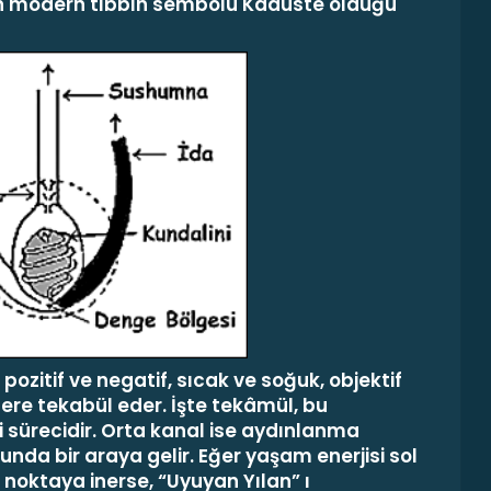
ren modern tıbbın sembolü Kadüste olduğu
, pozitif ve negatif, sıcak ve soğuk, objektif
iklere tekabül eder. İşte tekâmül, bu
 sürecidir. Orta kanal ise aydınlanma
nda bir araya gelir. Eğer yaşam enerjisi sol
 noktaya inerse, “
Uyuyan Yılan
” ı