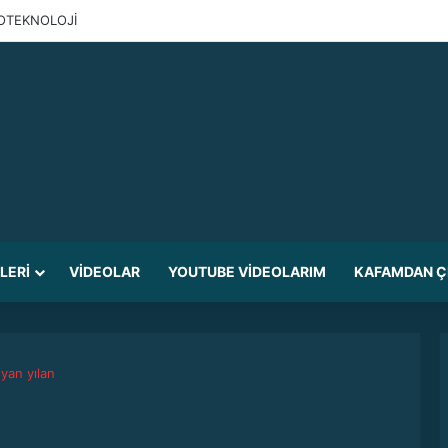
ANOTEKNOLOJİ
ILERI
VIDEOLAR
YOUTUBE VIDEOLARIM
KAFAMDAN Ç
Uyuyan yılan