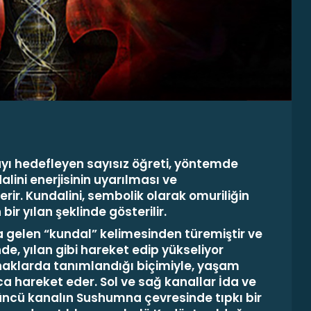
ı hedefleyen sayısız öğreti, yöntemde
alini
enerjisinin uyarılması ve
erir. Kundalini, sembolik olarak omuriliğin
ir yılan şeklinde gösterilir.
a gelen “kundal” kelimesinden türemiştir ve
nde, yılan gibi hareket edip yükseliyor
ynaklarda tanımlandığı biçimiyle, yaşam
a hareket eder. Sol ve sağ kanallar
İda
ve
üncü kanalın
Sushumna
çevresinde tıpkı bir