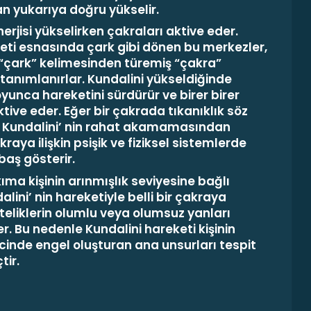
an yukarıya doğru yükselir.
erjisi yükselirken çakraları aktive eder.
keti esnasında çark gibi dönen bu merkezler,
“çark” kelimesinden türemiş “çakra”
e tanımlanırlar. Kundalini yükseldiğinde
yunca hareketini sürdürür ve birer birer
ktive eder. Eğer bir çakrada tıkanıklık söz
 Kundalini’ nin rahat akamamasından
kraya ilişkin psişik ve fiziksel sistemlerde
baş gösterir.
kıma kişinin arınmışlık seviyesine bağlı
lini’ nin hareketiyle belli bir çakraya
iteliklerin olumlu veya olumsuz yanları
r. Bu nedenle Kundalini hareketi kişinin
cinde engel oluşturan ana unsurları tespit
tir.