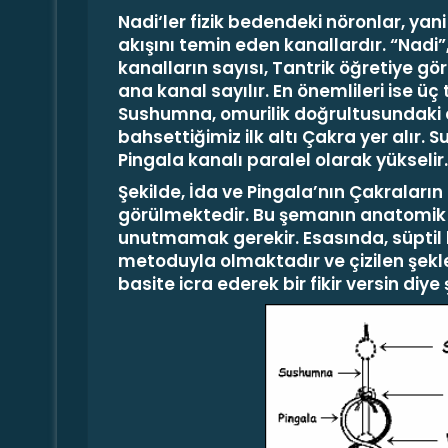
Nadi
‘ler fizik bedendeki nöronlar, yani 
akışını temin eden kanallardır.
“Nadi”
kanalların sayısı, Tantrik öğretiye gör
ana kanal sayılır
.
En önemlileri ise üç 
Sushumna, omurilik doğrultusundaki e
bahset­tiğimiz ilk altı Çakra yer alır
Pingala kanalı paralel olarak yükselir.
Şekilde, İda ve Pingala’nın Çakraların
görülmektedir. Bu şemanın anatomik 
unutmamak gerekir. Esasında, süptil b
metoduyla olmaktadır ve çizilen şekl
basite icra ederek bir fikir versin diye