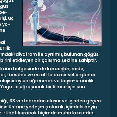
 göğüs
öğüs
 be­
kişi, üç
e yo­
ine
eal
rilik
rındaki
diyafram
ile ayrılmış bulunan göğüs
birini etkileyen bir çalış­ma şekline sahiptir.
, karın bölgesinde de
karaci­ğer, mide,
kler, mesane
ve en altta da
cinsel organlar
olo­jisini iyice öğrenmek ve beyin-omurilik
-Yoga
ile uğraşacak bir kimse için son
i­ği,
33
vertebradan oluşur ve içinden geçen
inin üstüne yerleşmiş olarak, içindeki beyin
e irtibat ku­racak biçimde muhafaza eder.