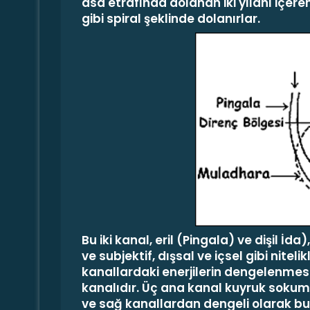
asa etrafında dolanan iki yılanı içe
gibi spiral şeklinde dolanırlar.
Bu iki kanal, eril (
Pingala
) ve dişil
İda
)
ve subjektif, dışsal ve içsel gibi nitel
kanallardaki enerjilerin dengelenmesi
kanalıdır. Üç ana kanal kuyruk sokumu
ve sağ kanallardan dengeli olarak bu