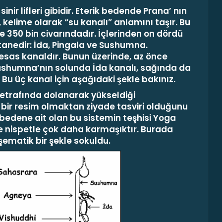
sinir lifleri gibidir. Eterik bedende Prana’ nın
, kelime olarak “su kanalı” anlamını taşır. Bu
e 350 bin civarın­dadır. İçlerinden on dördü
tanedir:
İda, Pingala
ve
Sushumna.
sas kanaldır. Bunun üzerinde, az önce
. Sushumna’nın so­lunda İda kanalı, sağında da
 Bu üç kanal için aşağıdaki şekle bakınız.
 et­rafında dolanarak yükseldiği
bir resim olmaktan ziyade tasviri olduğunu
edene ait olan bu sistemin teş­hisi
Yoga
e nispetle çok daha karmaşıktır. Burada
 şe­matik bir şekle sokuldu.