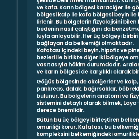
şekilde belirtmek mümkündür: Karın,
ve kafa. Karın bölgesi
karaciğer
ile g
bölgesi
kalp
ile kafa bölgesi
beyin
ile
lirlenir. Bu bölgelerin fizyolojisini bilen 
bedenin nasıl çalıştığını da benzetm
luyla anlayabilir. Her üç bölgeyi birbir
bağ­layan da
belkemiği
olmaktadır.
Kafatası için­deki beyin, hipofiz ve pin
bezleri ile birlikte diğer iki bölgeye
omu
vasıtasıyla hâkim durumdadır. Arala
ve karın bölgesi de karşılıklı olarak bir
Göğüs bölgesinde
akci­ğerler
ve
kalp
pankreas, dalak, bağırsaklar, böb­re
bulunur. Bu bölgelerin anatomi ve fizy
sis­temini detaylı olarak bilmek,
Laya
derece önem­lidir.
Bütün bu üç bölgeyi birleştiren belkem
omuriliği korur. Kafatası, bu belkemiğ
kompleksini belkemiğindeki omurilikl