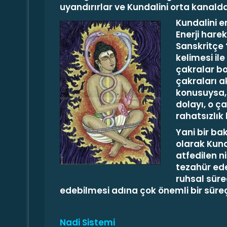
uyandırırlar ve Kundalini orta kanald
Kundalini en
Enerji hare
Sanskritçe 
kelimesi il
çakralar bo
çakraları a
konusuysa,
dolayı, o ça
rahatsızlık 
Yani bir ba
olarak Kunda
atfedilen n
tezahür ede
ruhsal süre
edebilmesi adına çok önemli bir süreç
Nadi Sistemi