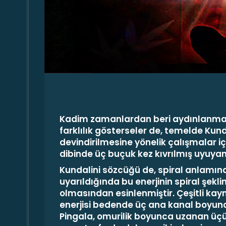
m
e
k
Kadim zamanlardan beri aydınlanmay
farklılık gösterseler de, temelde
Kund
devindirilmesine yönelik çalışmalar iç
dibinde üç buçuk kez kıvrılmış uyuyan b
Kundalini sözcüğü de, spiral anlamın
uyarıldığında bu enerjinin spiral şekli
olmasından esinlenmiştir. Çeşitli ka
enerjisi bedende üç ana kanal boyunc
Pingala
, omurilik boyunca uzanan üç