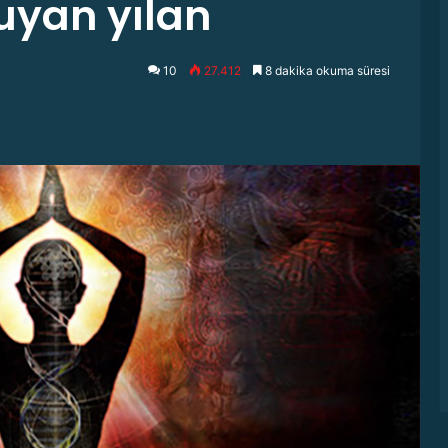
Uyuyan yılan
10
27.412
8 dakika okuma süresi