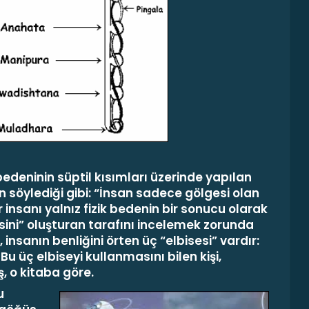
­deninin süptil kısımları üzerinde yapılan
n söy­lediği gibi:
“İnsan sadece gölgesi olan
insanı yalnız fizik bedenin bir sonucu olarak
sini” oluş­turan tarafını incelemek zorunda
, insanın benliği­ni örten üç “elbisesi” vardır:
.
Bu üç elbiseyi kullanmasını bilen kişi,
, o kitaba göre.
u