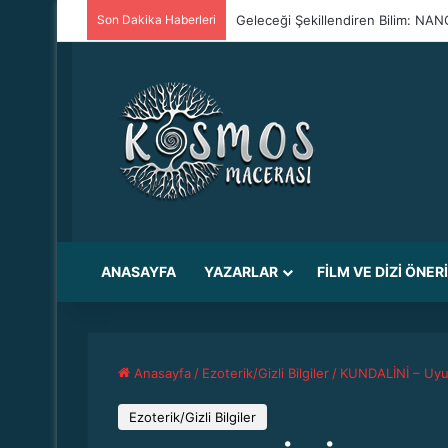
Son Dakika Haberleri
Geleceği Şekillendiren Bilim: N
ANASAYFA
YAZARLAR
FILM VE DIZI ÖNER
Anasayfa
/
Ezoterik/Gizli Bilgiler
/
KUNDALİNİ – 
Ezoterik/Gizli Bilgiler