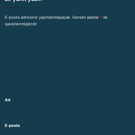
l
e
r
E-posta adresiniz yayınlanmayacak.
Gerekli alanlar
*
ile
işaretlenmişlerdir
Y
o
r
u
m
*
Ad
E-posta