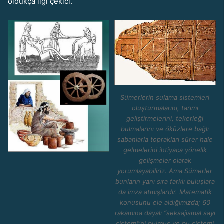
oldukça ilgi çekici.
Sümerlerin sulama sistemleri
oluşturmalarını, tarımı
geliştirmelerini, tekerleği
bulmalarını ve öküzlere bağlı
sabanlarla toprakları sürer hale
gelmelerini ihtiyaca yönelik
gelişmeler olarak
yorumlayabiliriz. Ama Sümerler
bunların yanı sıra farklı buluşlara
da imza atmışlardır. Matematik
konusunu ele aldığımızda; 60
rakamına dayalı “seksajismal sayı
sistemi”ni bulmuş ve bu sistemi