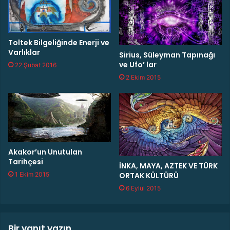
I
D
Y
ü
D
n
I
y
Toltek Bilgeliğinde Enerji ve
!
Varlıklar
a
Sirius, Süleyman Tapınağı
D
ve Ufo’ lar
22 Şubat 2016
ı
2 Ekim 2015
ş
ı
G
e
n
e
t
Akakor’un Unutulan
i
Tarihçesi
İNKA, MAYA, AZTEK VE TÜRK
k
ORTAK KÜLTÜRÜ
1 Ekim 2015
D
6 Eylül 2015
e
n
e
y
Bir yanıt yazın