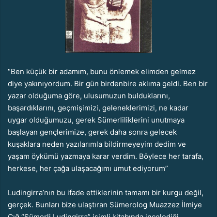
“Ben küçük bir adamım, bunu önlemek elimden gelmez
diye yakınıyordum. Bir gün birdenbire aklıma geldi. Ben bir
yazar olduğuma göre, ulusumuzun bulduklarını,
başardıklarını, geçmişimizi, geleneklerimizi, ne kadar
uygar olduğumuzu, gerek Sümerliliklerini unutmaya
başlayan gençlerimize, gerek daha sonra gelecek
kuşaklara neden yazılarımla bildirmeyeyim dedim ve
yaşam öykümü yazmaya karar verdim. Böylece her tarafa,
herkese, her çağa ulaşacağımı umut ediyorum”
Ludingirra’nın bu ifade ettiklerinin tamamı bir kurgu değil,
gerçek. Bunları bize ulaştıran Sümerolog Muazzez İlmiye
Çığ.“Sümerli Ludingirra” isimli kitabında incelediği