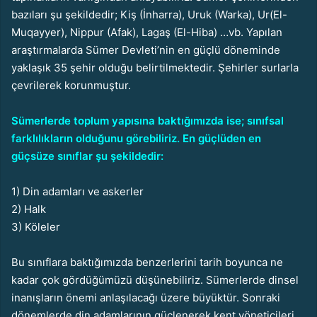
bazıları şu şekildedir; Kiş (İnharra), Uruk (Warka), Ur(El-
Muqayyer), Nippur (Afak), Lagaş (El-Hiba) …vb. Yapılan
araştırmalarda Sümer Devleti’nin en güçlü döneminde
yaklaşık 35 şehir olduğu belirtilmektedir. Şehirler surlarla
çevrilerek korunmuştur.
Sümerlerde toplum yapısına baktığımızda ise; sınıfsal
farklılıkların olduğunu görebiliriz. En güçlüden en
güçsüze sınıflar şu şekildedir:
1) Din adamları ve askerler
2) Halk
3) Köleler
Bu sınıflara baktığımızda benzerlerini tarih boyunca ne
kadar çok gördüğümüzü düşünebiliriz. Sümerlerde dinsel
inanışların önemi anlaşılacağı üzere büyüktür. Sonraki
dönemlerde din adamlarının güçlenerek kent yöneticileri