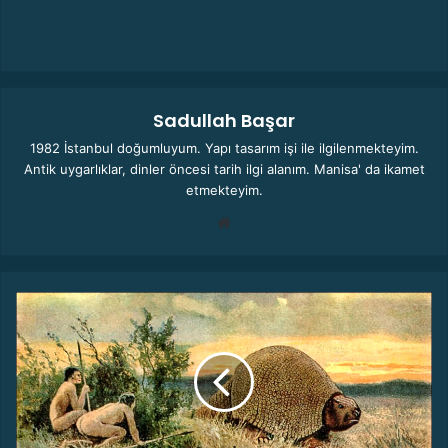
Sadullah Başar
1982 İstanbul doğumluyum. Yapı tasarım işi ile ilgilenmekteyim.
Antik uygarlıklar, dinler öncesi tarih ilgi alanım. Manisa' da ikamet
etmekteyim.
We
b
sit
esi
3
0
B
İ
N
Y
I