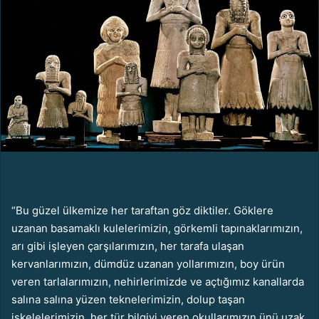
p
o
s
t
a
g
ö
n
d
e
r
m
“Bu güzel ülkemize her taraftan göz diktiler. Göklere
e
uzanan basamaklı kulelerimizin, görkemli tapınaklarımızın,
k
arı gibi işleyen çarşılarımızın, her tarafa ulaşan
kervanlarımızın, dümdüz uzanan yollarımızın, boy ürün
veren tarlalarımızın, nehirlerimizde ve açtığımız kanallarda
salına salına yüzen teknelerimizin, dolup taşan
iskelelerimizin, her tür bilgiyi veren okullarımızın ünü uzak