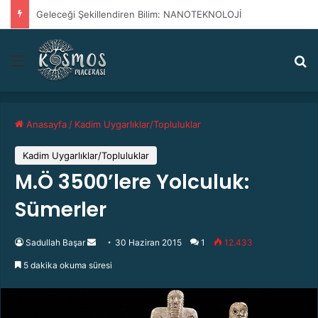
Antik Tarihte İleri Teknoloji
Menü
A
Anasayfa
/
Kadim Uygarlıklar/Topluluklar
Kadim Uygarlıklar/Topluluklar
M.Ö 3500’lere Yolculuk:
Sümerler
Sadullah Başar
B
30 Haziran 2015
1
12.433
i
5 dakika okuma süresi
r
e
-