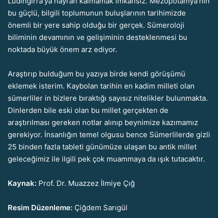
Ludingirra’ya hayran kalmamak imkânsız. Mezopotamya’nın
bu güçlü, bilgili toplumunun buluşlarının tarihimizde
önemli bir yere sahip olduğu bir gerçek. Sümeroloji
biliminin devamının ve gelişiminin desteklenmesi bu
noktada büyük önem arz ediyor.
Araştırıp bulduğum bu yazıya birde kendi görüşümü
eklemek isterim. Kaybolan tarihin en kadim milleti olan
sümerliler in bizlere bıraktığı sayısız nitelikler bulunmakta.
Dinlerden bile eski olan bu millet gerçekten de
araştırılması gereken notlar alınıp beynimize kazımamız
gerekiyor. İnsanlığın temel olgusu bence Sümerlilerde gizli
25 binden fazla tableti günümüze ulaşan bu antik millet
geleceğimiz ile ilgili pek çok muammaya da ışık tutacaktır.
Kaynak:
Prof. Dr. Muazzez İlmiye Çığ
Resim Düzenleme:
Çiğdem Sarıgül