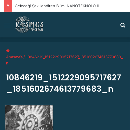
Geleceği Şekillendiren Bilim: NANOTEKNOLOJİ
Menü
A
Anasayfa
/
10846219_1512229095717627_1851602674613779683_
n
10846219_1512229095717627
_1851602674613779683_n