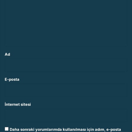
r
u
m
*
Ad
E-posta
İnternet sitesi
Daha sonraki yorumlarımda kullanılması için adım, e-posta