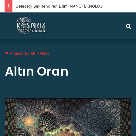
Geleceği Şekillendiren Bilim: NANOTEKNOLOJİ
Menü
A
Anasayfa
/
Altın Oran
Altın Oran