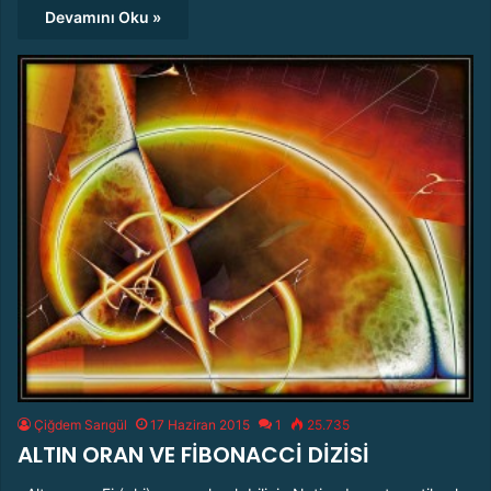
Devamını Oku »
Çiğdem Sarıgül
17 Haziran 2015
1
25.735
ALTIN ORAN VE FİBONACCİ DİZİSİ