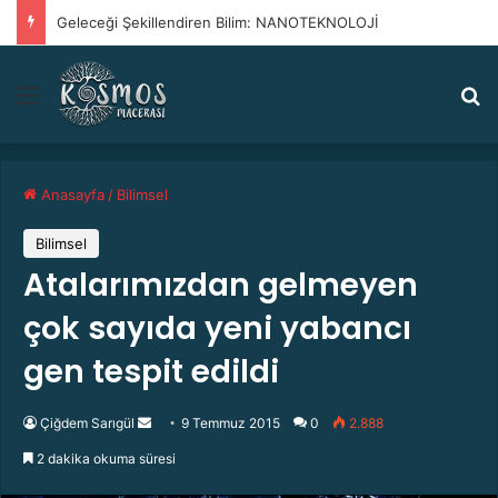
Geleceği Şekillendiren Bilim: NANOTEKNOLOJİ
Menü
A
Anasayfa
/
Bilimsel
Bilimsel
Atalarımızdan gelmeyen
çok sayıda yeni yabancı
gen tespit edildi
Çiğdem Sarıgül
B
9 Temmuz 2015
0
2.888
i
2 dakika okuma süresi
r