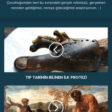
Çocukluğumdan beri bu evrendeki gerçek rolümüzü, gerçekten
nereden geldiğimizi, nereye gideceğimizi araştırıyorum. : )
T
I
P
T
A
R
İ
H
İ
TIP TARİHİN BİLİNEN İLK PROTEZİ
N
B
İ
E
L
s
İ
k
N
i
E
D