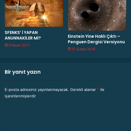
SFENKS’ İ YAPAN
Einstein Yine Haklı Çıktı –
ANUNNAKİLER Mİ?
Penguen Dergisi Versiyonu
9 Nisan 2017
21 Şubat 2016
Bir yanıt yazın
E-posta adresiniz yayınlanmayacak.
Gerekli alanlar
*
ile
işaretlenmişlerdir
Y
o
r