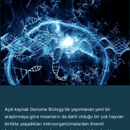
e
-
p
o
s
t
a
g
ö
n
d
e
r
m
e
k
Açık kaynak Genome Biology’de yayımlanan yeni bir
araştırmaya göre insanların da dahil olduğu bir çok hayvan
birlikte yaşadıkları mikroorganizmalardan önemli