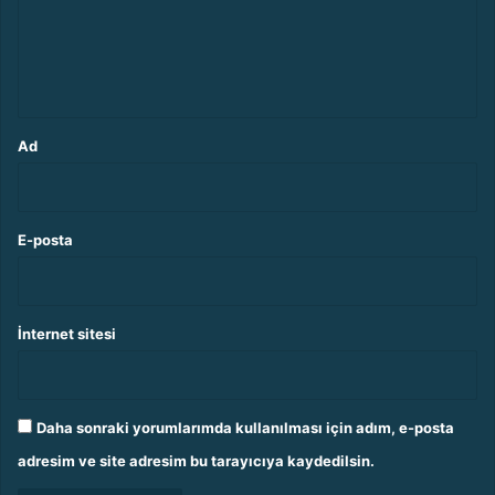
u
m
*
Ad
E-posta
İnternet sitesi
Daha sonraki yorumlarımda kullanılması için adım, e-posta
adresim ve site adresim bu tarayıcıya kaydedilsin.