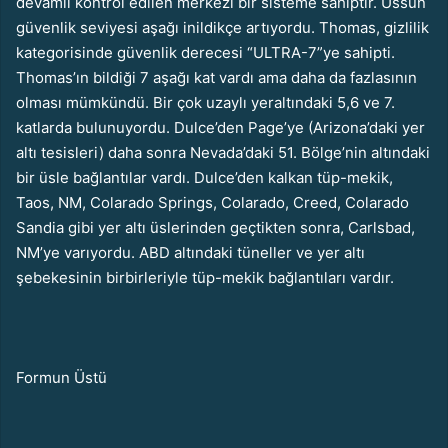
devamlı kontrol edilen merkezi bir sisteme sahiptir. Üssün
güvenlik seviyesi aşağı inildikçe artıyordu. Thomas, gizlilik
kategorisinde güvenlik derecesi “ULTRA-7”ye sahipti.
Thomas’ın bildiği 7 aşağı kat vardı ama daha da fazlasının
olması mümkündü. Bir çok uzaylı yeraltındaki 5,6 ve 7.
katlarda bulunuyordu. Dulce’den Page’ye (Arizona’daki yer
altı tesisleri) daha sonra Nevada’daki 51. Bölge’nin altındaki
bir üsle bağlantılar vardı. Dulce’den kalkan tüp-mekik,
Taos, NM, Colarado Springs, Colarado, Creed, Colarado
Sandia gibi yer altı üslerinden geçtikten sonra, Carlsbad,
NM’ye varıyordu. ABD altındaki tüneller ve yer altı
şebekesinin birbirleriyle tüp-mekik bağlantıları vardır.
Formun Üstü