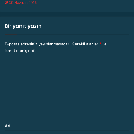
30 Haziran 2015
Bir yanıt yazın
E-posta adresiniz yayınlanmayacak.
Gerekli alanlar
*
ile
işaretlenmişlerdir
Y
o
r
u
m
*
Ad