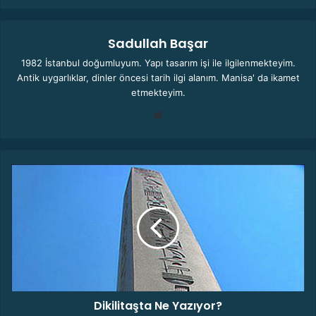
Sadullah Başar
1982 İstanbul doğumluyum. Yapı tasarım işi ile ilgilenmekteyim.
Antik uygarlıklar, dinler öncesi tarih ilgi alanım. Manisa' da ikamet
etmekteyim.
We
b
sit
esi
D
i
k
i
l
i
t
a
ş
Dikilitaşta Ne Yazıyor?
t