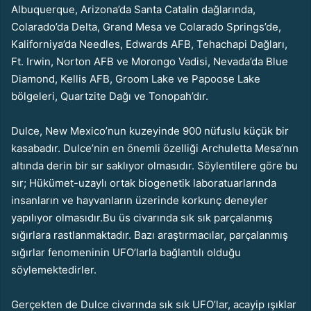
Albuquerque, Arizona’da Santa Catalin dağlarında,
Colarado’da Delta, Grand Mesa ve Colarado Springs’de,
Kaliforniya’da Needles, Edwards AFB, Tehachapi Dağları,
Ft. Irwin, Norton AFB ve Morongo Vadisi, Nevada’da Blue
Diamond, Kellis AFB, Groom Lake ve Papoose Lake
bölgeleri, Quartzite Dağı ve Tonopah’dır.
Dulce, New Mexico’nun kuzeyinde 900 nüfuslu küçük bir
kasabadır. Dulce’nin en önemli özelliği Archuletta Mesa’nın
altında derin bir sır saklıyor olmasıdır. Söylentilere göre bu
sır; Hükümet-uzaylı ortak biogenetik laboratuarlarında
insanların ve hayvanların üzerinde korkunç deneyler
yapılıyor olmasıdır.Bu üs civarında sık sık parçalanmış
sığırlara rastlanmaktadır. Bazı araştırmacılar, parçalanmış
sığırlar fenomeninin UFO’larla bağlantılı olduğu
söylemektedirler.
Gerçekten de Dulce civarında sık sık UFO’lar, acayip ışıklar