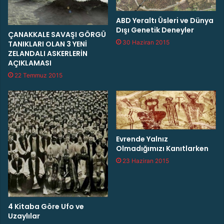
M
ABD Yeraltı Üsleri ve Dünya
İ
Dışı Genetik Deneyler
M
ÇANAKKALE SAVAŞI GÖRGÜ
İ
30 Haziran 2015
TANIKLARI OLAN 3 YENİ
Z
ZELANDALI ASKERLERİN
AÇIKLAMASI
İ
N
22 Temmuz 2015
O
L
U
Ş
U
M
Evrende Yalnız
U
Olmadığımızı Kanıtlarken
23 Haziran 2015
4 Kitaba Göre Ufo ve
Uzaylılar