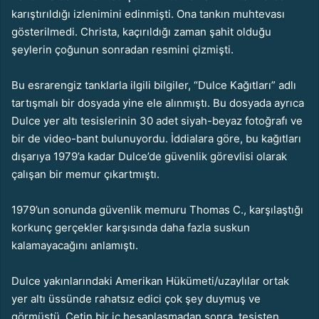
karıştırıldığı izlenimini edinmişti. Ona tankın muhtevası
gösterilmedi. Christa, kaçırıldığı zaman şahit olduğu
şeylerin çoğunun sonradan resmini çizmişti.
Bu esrarengiz tanklarla ilgili bilgiler, “Dulce Kağıtları” adlı
tartışmalı bir dosyada yine ele alınmıştı. Bu dosyada ayrıca
Dulce yer altı tesislerinin 30 adet siyah-beyaz fotoğrafı ve
bir de video-bant bulunuyordu. İddialara göre, bu kağıtları
dışarıya 1979’a kadar Dulce’de güvenlik görevlisi olarak
çalışan bir memur çıkartmıştı.
1979’un sonunda güvenlik memuru Thomas C., karşılaştığı
korkunç gerçekler karşısında daha fazla suskun
kalamayacağını anlamıştı.
Dulce yakınlarındaki Amerikan Hükümeti/uzaylılar ortak
yer altı üssünde rahatsız edici çok şey duymuş ve
görmüştü. Çetin bir iç hesaplaşmadan sonra, tesisten