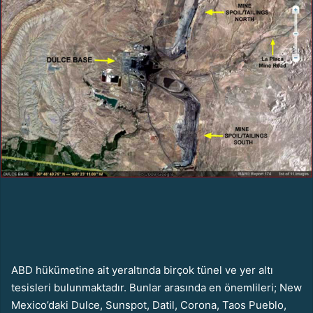
s
t
a
g
ö
n
d
e
r
m
e
k
ABD hükümetine ait yeraltında birçok tünel ve yer altı
tesisleri bulunmaktadır. Bunlar arasında en önemlileri; New
Mexico’daki Dulce, Sunspot, Datil, Corona, Taos Pueblo,