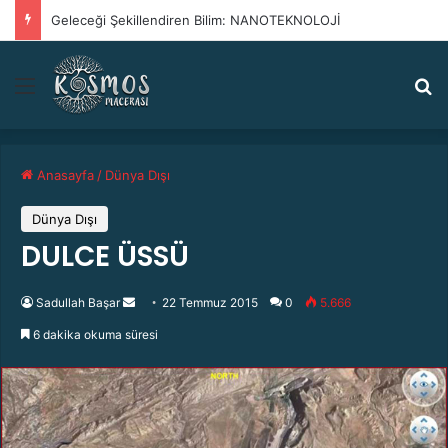
Antik Tarihte İleri Teknoloji
Menü
A
Anasayfa
/
Dünya Dışı
Dünya Dışı
DULCE ÜSSÜ
Sadullah Başar
B
22 Temmuz 2015
0
5.666
i
6 dakika okuma süresi
r
e
-
p
o