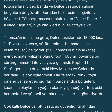
Fe’ye gelerek her ikisini de ziyaret etti. Ziyaretçi
fotoğraflara, video banda ve Dulce üssünden alınan
belgelere de göz attı. Buradan bazı resimler çizildi ve
böylece UFO araştırmacısı toplulukların “Dulce Papers”
(Dulce Kağıtları) diye bildikleri bilgiler ortaya çıktı.
Thomas’ın iddiasına göre, Dulce tesislerinde 18.000 kısa
“gri” vardı; ayrıca o, sürüngenimsi-humanoid’ler (
İnsanımsılar ) de görmüştü. Thomas’ın bir iş arkadaşı
evinde, materyalizme olan 6 foot ( 1.83 m) boyunda bir
sürüngenimsi(4) ile yüz yüze gelmişti. Reptoid (
Sürüngenimsi ) duvardaki New Mexico ve Colarado
haritaları ile çok ilgilenmişti. Haritalardaki renkli toplu
iğneler ve işaretler, sığırların parçalandığı bölgeleri,
kaçırılma olaylarının yoğun olarak yaşandığı yerleri, eski
harabeleri ve şüpheli yer altı uzaylı üslerini gösteriyordu.
Çok katlı Dulce yer altı üssü, üs güvenliği tarafından