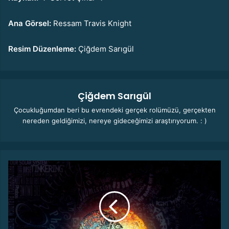
Ana Görsel:
Ressam Travis Knight
Resim Düzenleme:
Çiğdem Sarıgül
Çiğdem Sarıgül
Çocukluğumdan beri bu evrendeki gerçek rolümüzü, gerçekten
nereden geldiğimizi, nereye gideceğimizi araştırıyorum. : )
E
c
k
h
a
r