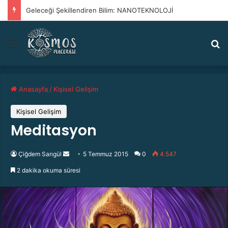
Geleceği Şekillendiren Bilim: NANOTEKNOLOJİ
Menü
A
Anasayfa
/
Kişisel Gelişim
Kişisel Gelişim
Meditasyon
Çiğdem Sarıgül
B
5 Temmuz 2015
0
4.547
i
2 dakika okuma süresi
r
e
-
p
o