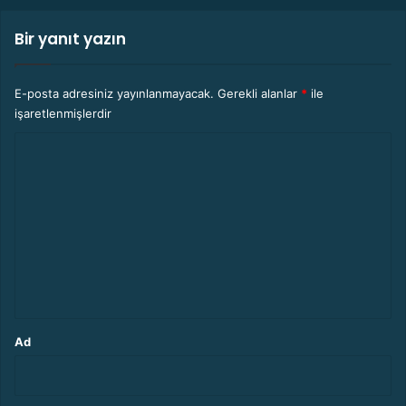
Bir yanıt yazın
E-posta adresiniz yayınlanmayacak.
Gerekli alanlar
*
ile
işaretlenmişlerdir
Y
o
r
u
m
*
Ad