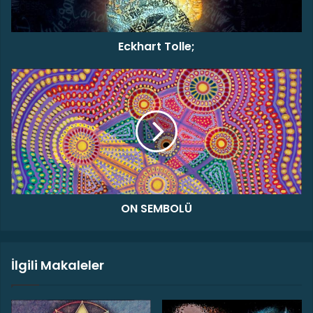
t
T
o
Eckhart Tolle;
l
l
e
O
;
N
S
E
M
B
O
L
Ü
ON SEMBOLÜ
İlgili Makaleler