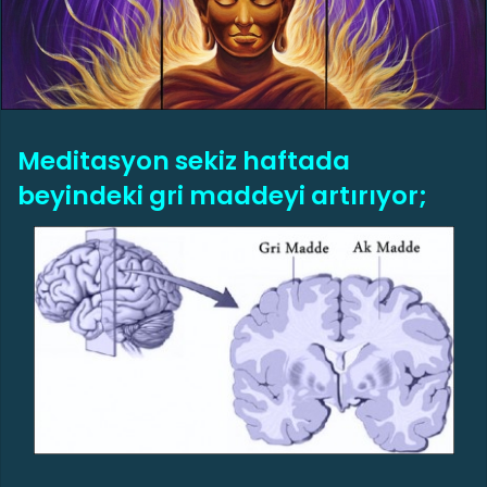
s
t
a
g
ö
Meditasyon sekiz haftada
n
d
beyindeki gri maddeyi artırıyor;
e
r
m
e
k